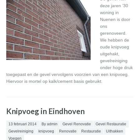
deze jaren ’30
woning in
Nuenen is door
ons
gerenoveerd.
We hebben de
oude knipvoeg
uitgehakt,
gevelreiniging
onder hoge druk
toegepast en de gevel vervolgens voorzien van een knipvoeg.
Hiervoor is mortel op kalk/cement basis gebruikt.
Knipvoeg in Eindhoven
Posted on
13 februari 2014
By admin
Gevel Renovatie
Gevel Restauratie
Gevelreiniging
knipvoeg
Renovatie
Restauratie
Uithakken
Voegen