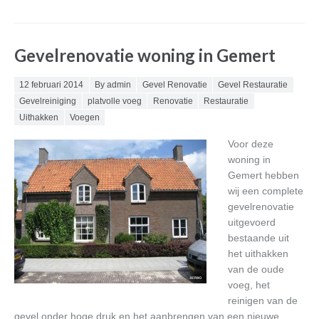
Gevelrenovatie woning in Gemert
Posted on
12 februari 2014
By admin
Gevel Renovatie
Gevel Restauratie
Gevelreiniging
platvolle voeg
Renovatie
Restauratie
Uithakken
Voegen
Voor deze
woning in
Gemert hebben
wij een complete
gevelrenovatie
uitgevoerd
bestaande uit
het uithakken
van de oude
voeg, het
reinigen van de
gevel onder hoge druk en het aanbrengen van een nieuwe