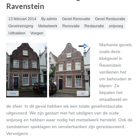
Ravenstein
Posted on
13 februari 2014
By admin
Gevel Renovatie
Gevel Restauratie
Gevelreiniging
Metselwerk
Renovatie
Restauratie
snijvoeg
Uithakken
Voegen
Markante gevels
zoals deze
klokgevel in
Ravenstein
verdienen het
om behouden te
blijven. Ze
bepalen het
straatbeeld en
de sfeer. In dit geval hebben we een totale gevelrestauratie
uitgevoerd. We zijn gestart met het uitslijpen van de oude
snijvoeg en hebben waar nodig het metselwerk hersteld. Ook de
zandstenen speklagen en vensterbanken zijn gerestaureerd.
Vervolgens…