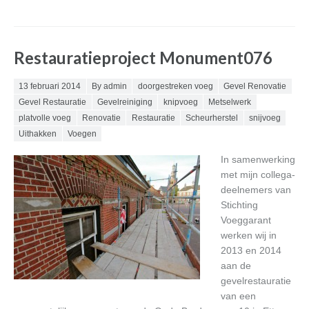
Restauratieproject Monument076
Posted on
13 februari 2014
By admin
doorgestreken voeg
Gevel Renovatie
Gevel Restauratie
Gevelreiniging
knipvoeg
Metselwerk
platvolle voeg
Renovatie
Restauratie
Scheurherstel
snijvoeg
Uithakken
Voegen
In samenwerking
met mijn collega-
deelnemers van
Stichting
Voeggarant
werken wij in
2013 en 2014
aan de
gevelrestauratie
van een