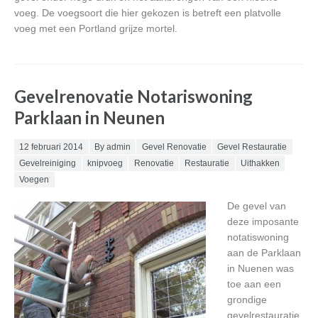
voeg. De voegsoort die hier gekozen is betreft een platvolle
voeg met een Portland grijze mortel.
Gevelrenovatie Notariswoning
Parklaan in Neunen
Posted on
12 februari 2014
By admin
Gevel Renovatie
Gevel Restauratie
Gevelreiniging
knipvoeg
Renovatie
Restauratie
Uithakken
Voegen
De gevel van
deze imposante
notatiswoning
aan de Parklaan
in Nuenen was
toe aan een
grondige
gevelrestauratie.