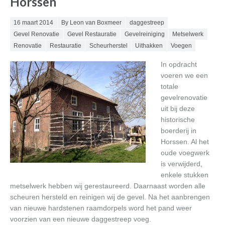
Horssen
Posted on
16 maart 2014
By Leon van Boxmeer
daggestreep
Gevel Renovatie
Gevel Restauratie
Gevelreiniging
Metselwerk
Renovatie
Restauratie
Scheurherstel
Uithakken
Voegen
In opdracht
voeren we een
totale
gevelrenovatie
uit bij deze
historische
boerderij in
Horssen. Al het
oude voegwerk
is verwijderd,
enkele stukken
metselwerk hebben wij gerestaureerd. Daarnaast worden alle
scheuren hersteld en reinigen wij de gevel. Na het aanbrengen
van nieuwe hardstenen raamdorpels word het pand weer
voorzien van een nieuwe daggestreep voeg.