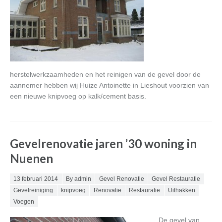
herstelwerkzaamheden en het reinigen van de gevel door de
aannemer hebben wij Huize Antoinette in Lieshout voorzien van
een nieuwe knipvoeg op kalk/cement basis.
Gevelrenovatie jaren ’30 woning in
Nuenen
Posted on
13 februari 2014
By admin
Gevel Renovatie
Gevel Restauratie
Gevelreiniging
knipvoeg
Renovatie
Restauratie
Uithakken
Voegen
De gevel van