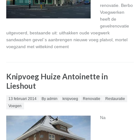
renovatie. Berbo
Voegwerken
heeft de
gevelrenovatie
uitgevoerd, bestaande uit: uithakken oude voegwerk
sandwashen gevel`s aanbrengen nieuwe voeg platvol, mortel
voegzand met wittekind cement
Knipvoeg Huize Antoinette in
Lieshout
Posted on
13 februari 2014
By admin
knipvoeg
Renovatie
Restauratie
Voegen
Na