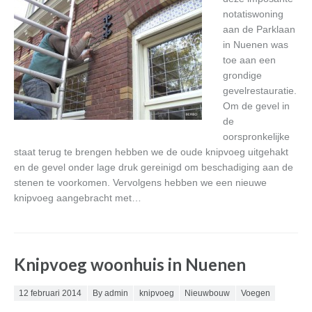
notatiswoning
aan de Parklaan
in Nuenen was
toe aan een
grondige
gevelrestauratie.
Om de gevel in
de
oorspronkelijke
staat terug te brengen hebben we de oude knipvoeg uitgehakt
en de gevel onder lage druk gereinigd om beschadiging aan de
stenen te voorkomen. Vervolgens hebben we een nieuwe
knipvoeg aangebracht met…
Knipvoeg woonhuis in Nuenen
Posted on
12 februari 2014
By admin
knipvoeg
Nieuwbouw
Voegen