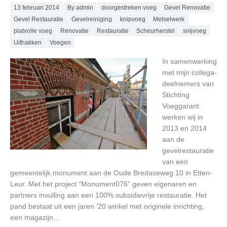
Posted on
13 februari 2014
By admin
doorgestreken voeg
Gevel Renovatie
Gevel Restauratie
Gevelreiniging
knipvoeg
Metselwerk
platvolle voeg
Renovatie
Restauratie
Scheurherstel
snijvoeg
Uithakken
Voegen
In samenwerking
met mijn collega-
deelnemers van
Stichting
Voeggarant
werken wij in
2013 en 2014
aan de
gevelrestauratie
van een
gemeentelijk monument aan de Oude Bredaseweg 10 in Etten-
Leur. Met het project “Monument076” geven eigenaren en
partners invulling aan een 100% subsidievrije restauratie. Het
pand bestaat uit een jaren ’20 winkel met originele inrichting,
een magazijn…