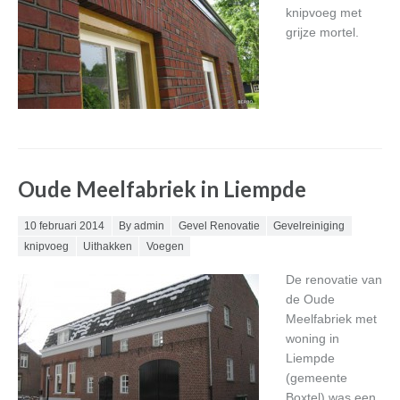
knipvoeg met
grijze mortel.
Oude Meelfabriek in Liempde
Posted on
10 februari 2014
By admin
Gevel Renovatie
Gevelreiniging
knipvoeg
Uithakken
Voegen
De renovatie van
de Oude
Meelfabriek met
woning in
Liempde
(gemeente
Boxtel) was een