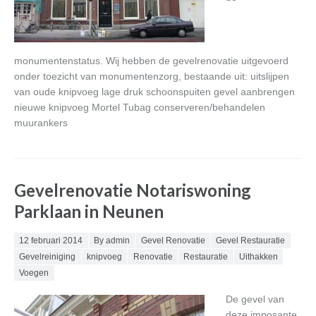
monumentenstatus. Wij hebben de gevelrenovatie uitgevoerd
onder toezicht van monumentenzorg, bestaande uit: uitslijpen
van oude knipvoeg lage druk schoonspuiten gevel aanbrengen
nieuwe knipvoeg Mortel Tubag conserveren/behandelen
muurankers
Gevelrenovatie Notariswoning
Parklaan in Neunen
Posted on
12 februari 2014
By admin
Gevel Renovatie
Gevel Restauratie
Gevelreiniging
knipvoeg
Renovatie
Restauratie
Uithakken
Voegen
De gevel van
deze imposante