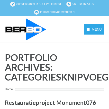
Schutsstraat 6, 5737 EW Lieshout
06 - 10 15 63 99
info@berbovoegwerken.nl
MENU
PORTFOLIO
ARCHIVES:
CATEGORIESKNIPVOEG
You are here:
Home
Restauratieproject Monument076