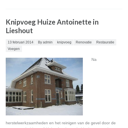
Knipvoeg Huize Antoinette in
Lieshout
Posted on
13 februari 2014
By admin
knipvoeg
Renovatie
Restauratie
Voegen
Na
herstelwerkzaamheden en het reinigen van de gevel door de