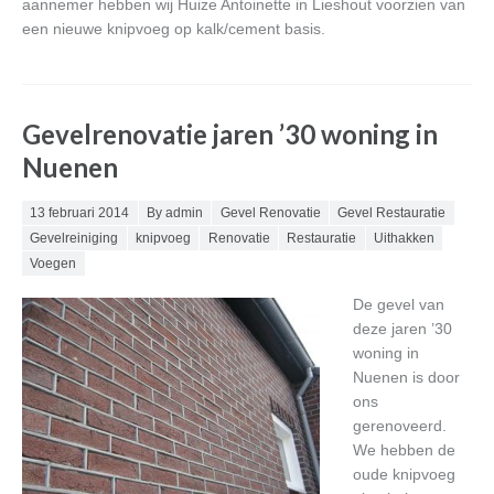
aannemer hebben wij Huize Antoinette in Lieshout voorzien van
een nieuwe knipvoeg op kalk/cement basis.
Gevelrenovatie jaren ’30 woning in
Nuenen
Posted on
13 februari 2014
By admin
Gevel Renovatie
Gevel Restauratie
Gevelreiniging
knipvoeg
Renovatie
Restauratie
Uithakken
Voegen
De gevel van
deze jaren ’30
woning in
Nuenen is door
ons
gerenoveerd.
We hebben de
oude knipvoeg