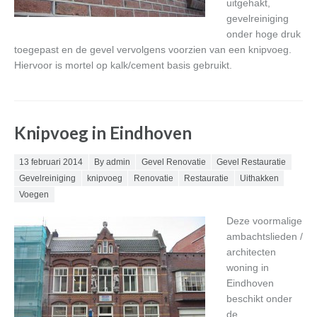
uitgehakt,
gevelreiniging
onder hoge druk
toegepast en de gevel vervolgens voorzien van een knipvoeg.
Hiervoor is mortel op kalk/cement basis gebruikt.
Knipvoeg in Eindhoven
Posted on
13 februari 2014
By admin
Gevel Renovatie
Gevel Restauratie
Gevelreiniging
knipvoeg
Renovatie
Restauratie
Uithakken
Voegen
Deze voormalige
ambachtslieden /
architecten
woning in
Eindhoven
beschikt onder
de