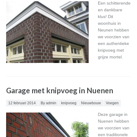
Een schitterende
en dankbare
klus! Dit
woonhuis in
Neunen hebben
we voorzien van
een authentieke
knipvoeg met
grijze mortel.
Garage met knipvoeg in Nuenen
Posted on
12 februari 2014
By admin
knipvoeg
Nieuwbouw
Voegen
Deze garage in
Nuenen hebben
we voorzien van
een traditionele