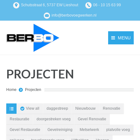
Schutsstraat 6, 5737 EW Lieshout
06 - 10 15 63 99
info@berbovoegwerken.nl
MENU
PROJECTEN
You are here:
Home
Projecten
View all
daggestreep
Nieuwbouw
Renovatie
Restauratie
doorgestreken voeg
Gevel Renovatie
Gevel Restauratie
Gevelreiniging
Metselwerk
platvolle voeg