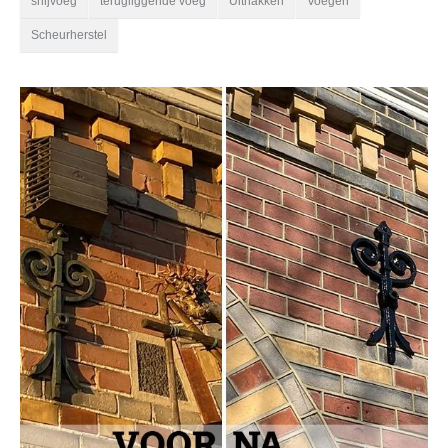
snijvoeg
terugliggende voeg
Uithakken
Voegen
Scheurherstel