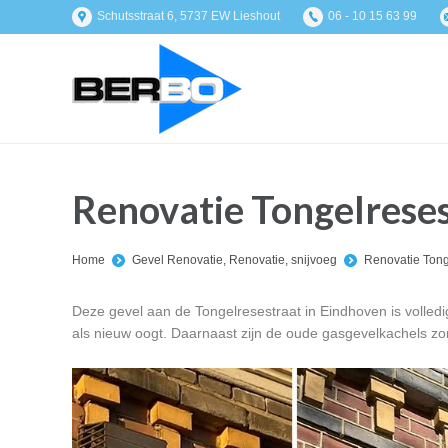
Schutsstraat 6, 5737 EW Lieshout
06 - 10 15 63 99
Renovatie Tongelrese
You are here:
Home
Gevel Renovatie
,
Renovatie
,
snijvoeg
Renovatie Tong
Deze gevel aan de Tongelresestraat in Eindhoven is volle
als nieuw oogt. Daarnaast zijn de oude gasgevelkachels zorg