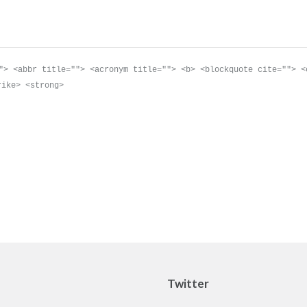
"> <abbr title=""> <acronym title=""> <b> <blockquote cite=""> <
rike> <strong>
Twitter