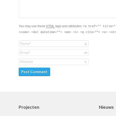
You may use these
HTML
tags and attributes:
<a href="" title="
<code> <del datetime=""> <em> <i> <q cite=""> <s> <st
Name *
Email *
Website
Post Comment
Projecten
Nieuws