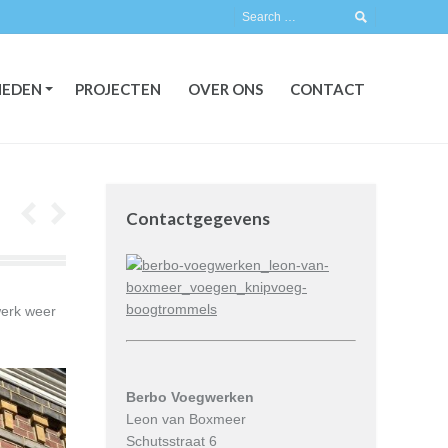
EDEN
PROJECTEN
OVER ONS
CONTACT
EDEN
PROJECTEN
OVER ONS
CONTACT
Contactgegevens
werk weer
Berbo Voegwerken
Leon van Boxmeer
Schutsstraat 6