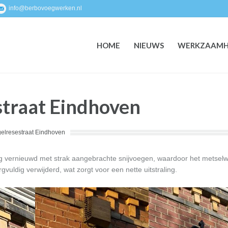
info@berbovoegwerken.nl
HOME
NIEUWS
WERKZAAMH
HOME
NIEUWS
WERKZAAMH
straat Eindhoven
elresestraat Eindhoven
dig vernieuwd met strak aangebrachte snijvoegen, waardoor het metsel
vuldig verwijderd, wat zorgt voor een nette uitstraling.