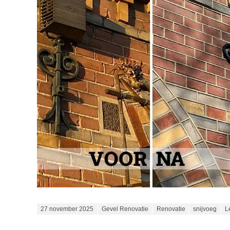
Posted on
27 november 2025
Gevel Renovatie
Renovatie
snijvoeg
L