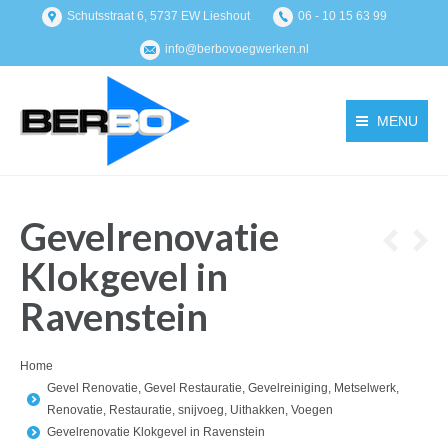
Schutsstraat 6, 5737 EW Lieshout
06 - 10 15 63 99
info@berbovoegwerken.nl
MENU
Gevelrenovatie
Klokgevel in
Ravenstein
You are here:
Home
Gevel Renovatie
,
Gevel Restauratie
,
Gevelreiniging
,
Metselwerk
,
Renovatie
,
Restauratie
,
snijvoeg
,
Uithakken
,
Voegen
Gevelrenovatie Klokgevel in Ravenstein