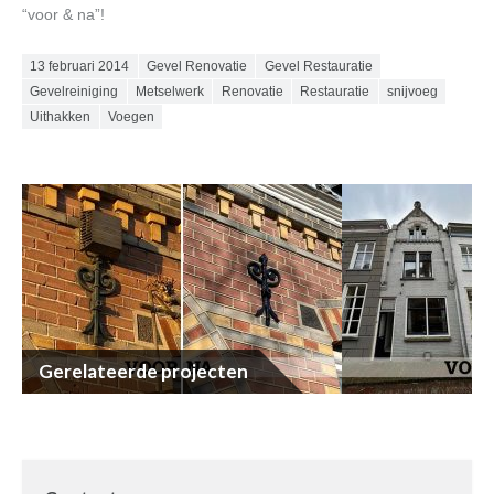
“voor & na”!
Posted on
13 februari 2014
Gevel Renovatie
Gevel Restauratie
Gevelreiniging
Metselwerk
Renovatie
Restauratie
snijvoeg
Uithakken
Voegen
Gerelateerde projecten