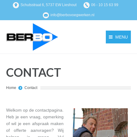
Schutsstraat 6, 5737 EW Lieshout
06 - 10 15 63 99
info@berbovoegwerken.nl
MENU
CONTACT
You are here:
Home
Contact
Welkom op de contactpagina.
Heb je een vraag, opmerking
of wil je een afspraak maken
of offerte aanvragen? Wij