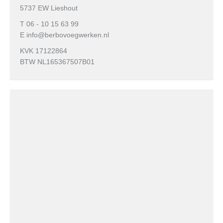
5737 EW Lieshout
T 06 - 10 15 63 99
E info@berbovoegwerken.nl
KVK 17122864
BTW NL165367507B01