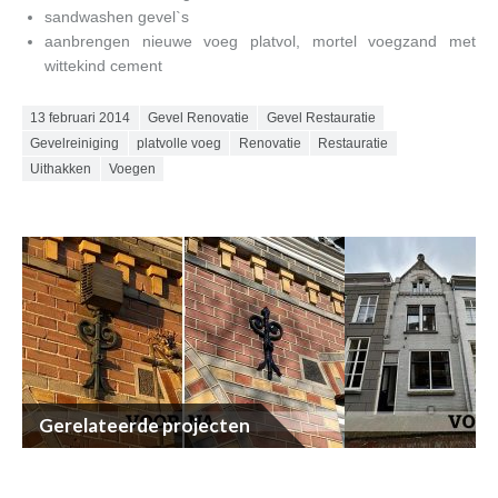
sandwashen gevel`s
aanbrengen nieuwe voeg platvol, mortel voegzand met
wittekind cement
Posted on
13 februari 2014
Gevel Renovatie
Gevel Restauratie
Gevelreiniging
platvolle voeg
Renovatie
Restauratie
Uithakken
Voegen
Gerelateerde projecten