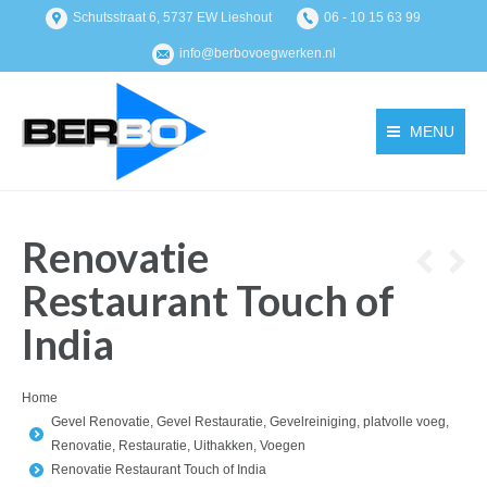
Schutsstraat 6, 5737 EW Lieshout
06 - 10 15 63 99
info@berbovoegwerken.nl
MENU
Renovatie
Restaurant Touch of
India
You are here:
Home
Gevel Renovatie
,
Gevel Restauratie
,
Gevelreiniging
,
platvolle voeg
,
Renovatie
,
Restauratie
,
Uithakken
,
Voegen
Renovatie Restaurant Touch of India