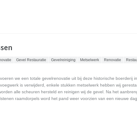
ssen
novatie
Gevel Restauratie
Gevelreiniging
Metselwerk
Renovatie
Restau
voeren we een totale gevelrenovatie uit bij deze historische boerderij i
 voegwerk is verwijderd, enkele stukken metselwerk hebben wij geresta
orden alle scheuren hersteld en reinigen wij de gevel. Na het aanbre
dstenen raamdorpels word het pand weer voorzien van een nieuwe da