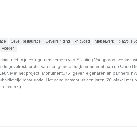
atie
Gevel Restauratie
Gevelreiniging
knipvoeg
Metselwerk
platvolle v
Voegen
king met mijn collega-deelnemers van Stichting Voeggarant werken wi
n de gevelrestauratie van een gemeentelijk monument aan de Oude 
-Leur. Met het project “Monument076” geven eigenaren en partners invu
sidievrije restauratie. Het pand bestaat uit een jaren ’20 winkel met o
 een magazijn…