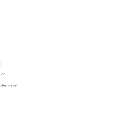
n
r de
iten gevel
s