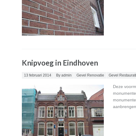
Knipvoeg in Eindhoven
Posted on
13 februari 2014
By admin
Gevel Renovatie
Gevel Restaurat
Deze voorma
monumentens
monumentenz
aanbrengen