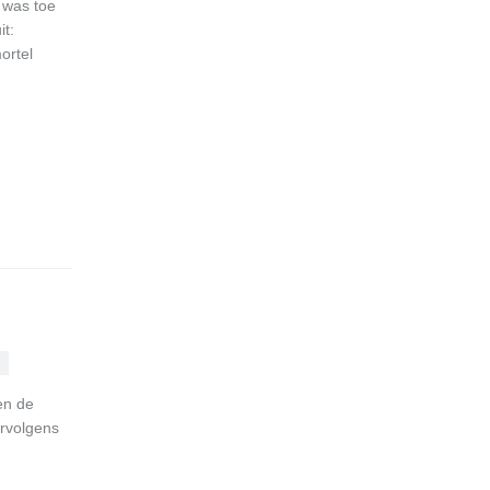
 was toe
t:
ortel
n
en de
ervolgens