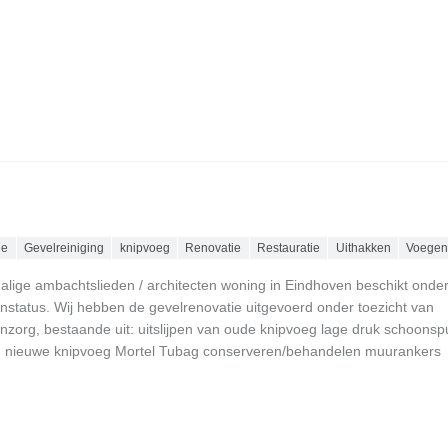
ie
Gevelreiniging
knipvoeg
Renovatie
Restauratie
Uithakken
Voege
lige ambachtslieden / architecten woning in Eindhoven beschikt onde
tatus. Wij hebben de gevelrenovatie uitgevoerd onder toezicht van
org, bestaande uit: uitslijpen van oude knipvoeg lage druk schoonspu
 nieuwe knipvoeg Mortel Tubag conserveren/behandelen muuranker