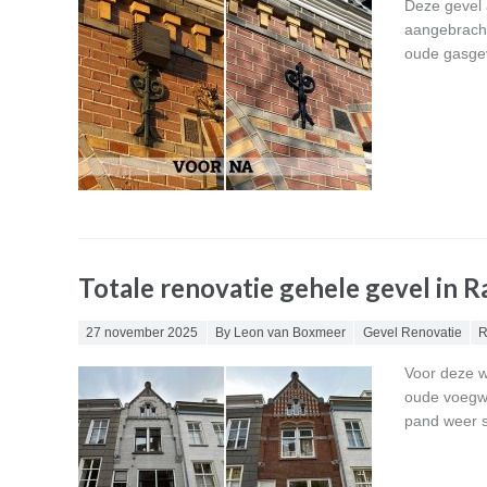
Deze gevel 
aangebracht
oude gasgeve
Totale renovatie gehele gevel in 
Posted on
27 november 2025
By Leon van Boxmeer
Gevel Renovatie
R
Voor deze w
oude voegwe
pand weer s