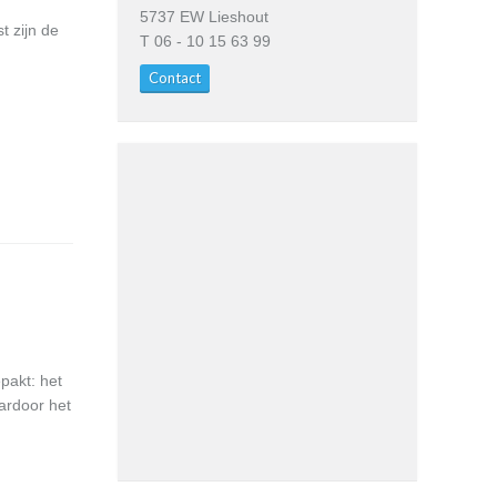
5737 EW Lieshout
 zijn de
T 06 - 10 15 63 99
Contact
pakt: het
ardoor het