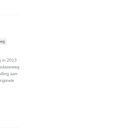
oeg
j in 2013
Bredaseweg
lling aan
riginele