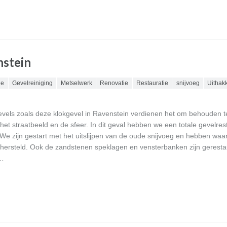
nstein
ie
Gevelreiniging
Metselwerk
Renovatie
Restauratie
snijvoeg
Uithak
vels zoals deze klokgevel in Ravenstein verdienen het om behouden te
et straatbeeld en de sfeer. In dit geval hebben we een totale gevelres
 We zijn gestart met het uitslijpen van de oude snijvoeg en hebben waa
hersteld. Ook de zandstenen speklagen en vensterbanken zijn geresta
s…