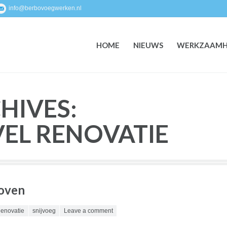
info@berbovoegwerken.nl
HOME
NIEUWS
WERKZAAMH
HOME
NIEUWS
WERKZAAMH
HIVES:
EL RENOVATIE
hoven
enovatie
snijvoeg
Leave a comment