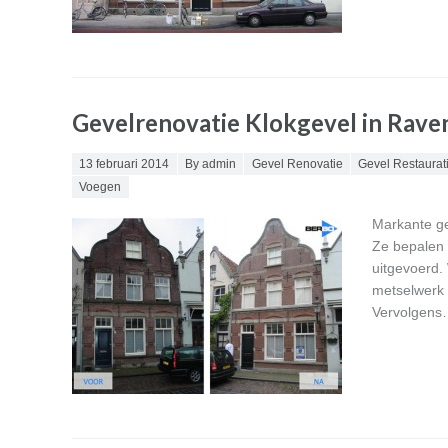
Gevelrenovatie Klokgevel in Rave
Posted on
13 februari 2014
By admin
Gevel Renovatie
Gevel Restaurat
Voegen
Markante ge
Ze bepalen h
uitgevoerd.
metselwerk 
Vervolgen