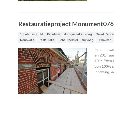
Restauratieproject Monument076
Posted on
13 februari 2014
By admin
doorgestreken voeg
Gevel Renov
Renovatie
Restauratie
Scheurherstel
snijvoeg
Uithakken
In samenwer
en 2014 aa
10 in Etten
een 100% sub
inrichting,