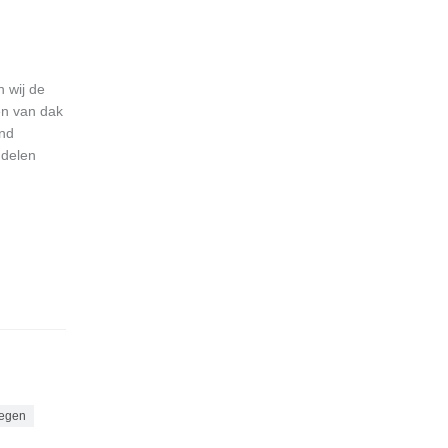
 wij de
en van dak
and
 delen
egen