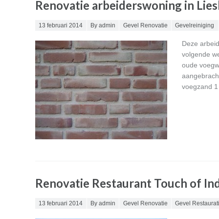
Renovatie arbeiderswoning in Lie
Posted on
13 februari 2014
By admin
Gevel Renovatie
Gevelreiniging
Deze arbeid
volgende we
oude voegwe
aangebracht
voegzand 1 
Renovatie Restaurant Touch of Ind
Posted on
13 februari 2014
By admin
Gevel Renovatie
Gevel Restaurat