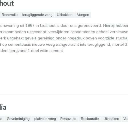
shout
Renovatie
terugliggende voeg
Uithakken
Voegen
erswoning uit 1967 in Lieshout is door ons gerenoveerd. Hierbij hebben
rkzaamheden uitgevoerd: verwijderen schoorstenen geheel vernieuw
rk uitgehakt gevels gereinigd onder hogedruk boven voorzijde stucb
 op cementbasis nieuwe voeg aangebracht iets terugliggend, mortel 3
deel bergzand 1 deel witte cement
ia
ie
Gevelreiniging
platvolle voeg
Renovatie
Restauratie
Uithakken
Vo