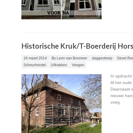
Historische Kruk/T-Boerderij Hor
Posted on
16 maart 2014
By Leon van Boxmeer
daggestreep
Gevel Re
Scheurherstel
Uithakken
Voegen
In opdracht 
Al het oude
Daarnaast w
nieuwe har
voeg.