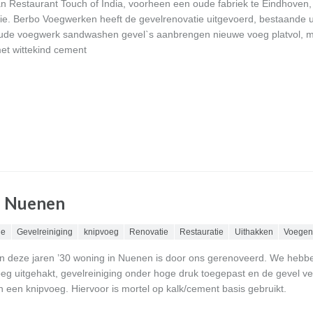
n Restaurant Touch of India, voorheen een oude fabriek te Eindhoven,
ie. Berbo Voegwerken heeft de gevelrenovatie uitgevoerd, bestaande ui
ude voegwerk sandwashen gevel`s aanbrengen nieuwe voeg platvol, m
t wittekind cement
in Nuenen
ie
Gevelreiniging
knipvoeg
Renovatie
Restauratie
Uithakken
Voege
n deze jaren ’30 woning in Nuenen is door ons gerenoveerd. We hebb
eg uitgehakt, gevelreiniging onder hoge druk toegepast en de gevel v
n een knipvoeg. Hiervoor is mortel op kalk/cement basis gebruikt.