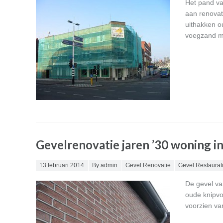
Het pand va
aan renovat
uithakken o
voegzand me
Gevelrenovatie jaren ’30 woning 
Posted on
13 februari 2014
By admin
Gevel Renovatie
Gevel Restaurat
De gevel va
oude knipvo
voorzien va