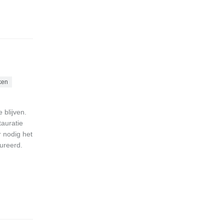
ken
 blijven.
tauratie
r nodig het
ureerd.