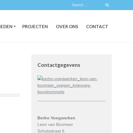
EDEN
PROJECTEN
OVER ONS
CONTACT
EDEN
PROJECTEN
OVER ONS
CONTACT
Contactgegevens
Berbo Voegwerken
Leon van Boxmeer
Schutsstraat 6