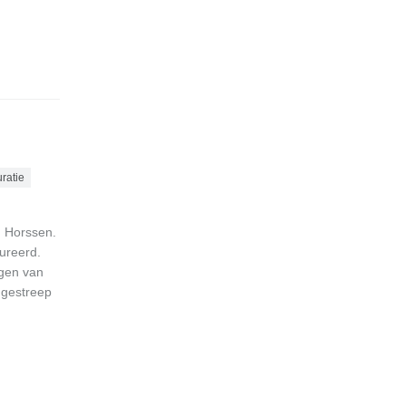
ratie
n Horssen.
ureerd.
ngen van
ggestreep